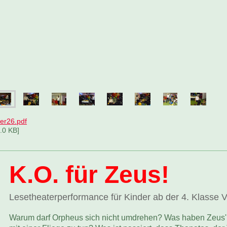
er26.pdf
.0 KB]
K.O. für Zeus!
Lesetheaterperformance für Kinder ab der 4. Klasse 
Warum darf Orpheus sich nicht umdrehen? Was haben Zeus'