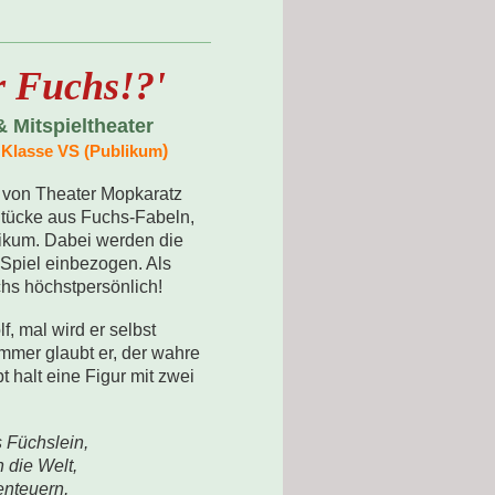
r Fuchs!?'
Mitspieltheater
)
. Klasse VS (Publikum
von Theater Mopkaratz
Stücke aus Fuchs-Fabeln,
likum. Dabei werden die
 Spiel einbezogen. Als
s höchstpersönlich!
f, mal wird er selbst
immer glaubt er, der wahre
t halt eine Figur mit zwei
s Füchslein,
 die Welt,
enteuern,