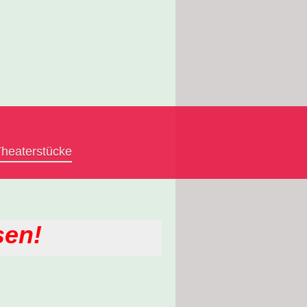
heaterstücke
sen!