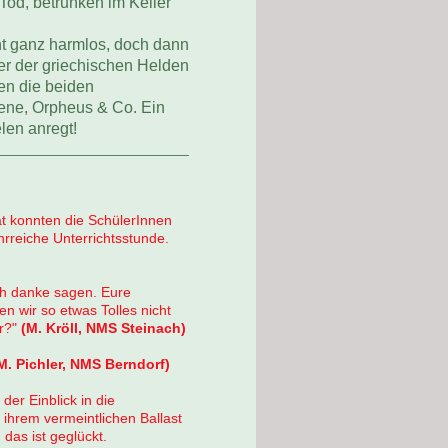
 Tod, betrunken im Keller
nt ganz harmlos, doch dann
er der griechischen Helden
len die beiden
hene, Orpheus & Co. Ein
len anregt!
________________________
tät konnten die SchülerInnen
rreiche Unterrichtsstunde.
ch danke sagen. Eure
n wir so etwas Tolles nicht
er?"
(M. Kröll, NMS Steinach)
M. Pichler, NMS Berndorf)
der Einblick in die
ihrem vermeintlichen Ballast
das ist geglückt.