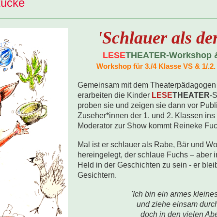
tücke
'Schlauer als de
LESE
THEATER-Workshop & 
Workshop für 3./4 Klasse VS & 1/.2
Gemeinsam mit dem Theaterpädagogen 
erarbeiten die Kinder
LESE
THEATER
-
proben sie und zeigen sie dann vor Pub
Zuseher*innen der 1. und 2. Klassen ins
Moderator zur Show kommt Reineke Fuch
Mal ist er schlauer als Rabe, Bär und Wol
hereingelegt, der schlaue Fuchs – aber 
Held in der Geschichten zu sein - er bleib
Gesichtern.
'Ich bin ein armes kleine
und ziehe einsam durch
doch in den vielen Ab