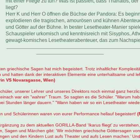
mit einer Fliege zu tun? Was ist passiert, dass Thanatos, der
liegt?
Herr K und Herr O öffnen die Büchse der Pandora: Es begin
explodieren die tragischen, amourösen und kühnen Abenteu
und Götter auf der Bühne. In bester Lesetheater-Manier spie
Schauspieler urkomisch und kenntnisreich mit Sisyphos, At
gewagt-komisches Lesetheaterabenteuer, das zum Nachspie
_____________________________________________________
___________________________
ten griechische Sagen hat mich begeistert. Trotz inhaltlicher Komplexi
nd hatten dank der interaktiven Elemente eine unterhaltsame und leh
erin VS Novaragasse, Wien)
hüler, unserer Lehrer und unseres Direktors noch einmal ganz herzli
Steinach war ein "wahrer" Traum. So sagten es die Schüler. "Warum habe
ei Stunden länger dauern." "Wann haben wir so ein Lesetheater wied
nen und Schülerinnen waren von eurer Performance hellauf begeistert!
(
le Ergänzung zu dem aktuellen GORILLA-Band ‘Ikarus fliegt’ zu verstehen, 
n, Sagen und Märchen gibt: ‘Wir möchten griechische Göttersagen von 
ringen und den Kindern Lust aufs Theater und aufs Lesen machen.’ Und 