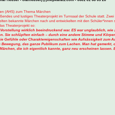
assen (AHS) zum Thema Märchen
eißendes und lustiges Theaterprojekt im Turnsaal der Schule statt. Zwe
elten bekannte Märchen nach und entwickelten mit den Schüler*innen
 das Theaterprojekt so:
Vorstellung wirklich beeindruckend war. ES war unglaublich, wie
n. Sie schlüpften einfach – durch eine andere Stimme und Körper
sie Gefühle oder Charaktereigenschaften wie Aufsässigkeit zum 
ne Bewegung, das ganze Publikum zum Lachen. Man hat gemerkt, da
ärchen, die ich eigentlich kannte, ganz neu erscheinen lassen. Es