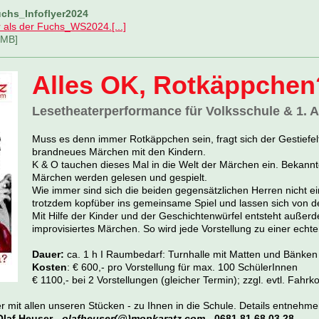
uchs_Infoflyer2024
als der Fuchs_WS2024.[...]
 MB]
Alles OK, Rotkäppchen
Lesetheaterperformance für Volksschule & 1.
Muss es denn immer Rotkäppchen sein, fragt sich der Gestiefelt
brandneues Märchen mit den Kindern.
K & O tauchen dieses Mal in die Welt der Märchen ein. Bekann
Märchen werden gelesen und gespielt.
Wie immer sind sich die beiden gegensätzlichen Herren nicht ein
trotzdem kopfüber ins gemeinsame Spiel und lassen sich von de
Mit Hilfe der Kinder und der Geschichtenwürfel entsteht außer
improvisiertes Märchen. So wird jede Vorstellung zu einer echt
Dauer:
ca. 1 h I Raumbedarf: Turnhalle mit Matten und Bänken 
Kosten
: € 600,- pro Vorstellung für max. 100 SchülerInnen
€ 1100,- bei 2 Vorstellungen (gleicher Termin); zzgl. evtl. Fah
 mit allen unseren Stücken - zu Ihnen in die Schule. Details entnehmen
Olaf Heuser -
olafheuser(@)mopkaratz.com
- 0681 81 68 03 28