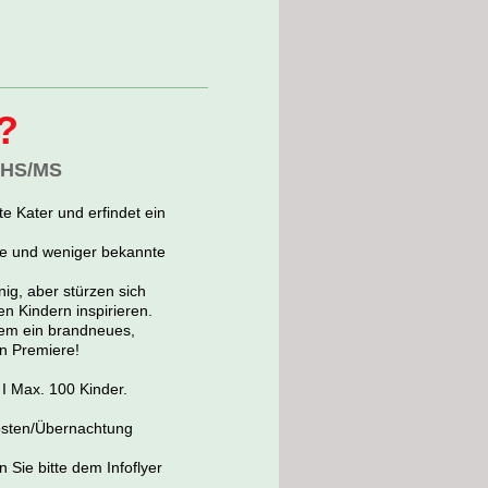
?
 AHS/MS
e Kater und erfindet ein
te und weniger bekannte
ig, aber stürzen sich
n Kindern inspirieren.
dem ein brandneues,
en Premiere!
I Max. 100 Kinder.
rkosten/Übernachtung
 Sie bitte dem Infoflyer