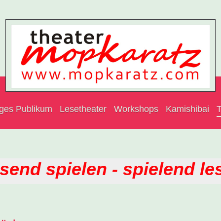
nges Publikum
Lesetheater
Workshops
Kamishibai
T
send spielen - spielend le